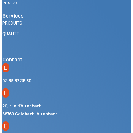
CONTACT
Services
PRODUITS
QUALITÉ
Contact

03 89 82 39 80

20, rue d’Altenbach
68760 Goldbach-Altenbach
